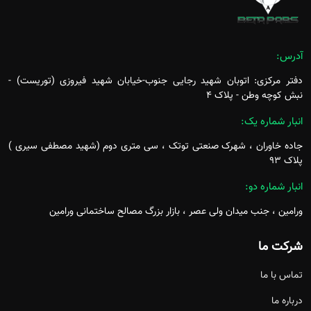
آدرس:
دفتر مرکزی: اتوبان شهید رجایی جنوب-خیابان شهید فیروزی (توریست) -
نبش کوچه وطن - پلاک ۴
انبار شماره یک:
جاده خاوران ، شهرک صنعتی توتک ، سی متری دوم (شهید مصطفی سیری )
پلاک ۹۳
انبار شماره دو:
ورامین ، جنب میدان ولی عصر ، بازار بزرگ مصالح ساختمانی ورامین
شرکت ما
تماس با ما
درباره ما